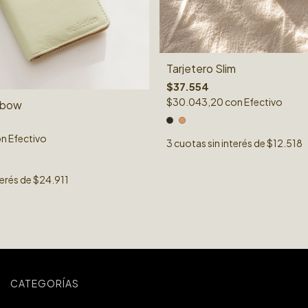
Tarjetero Slim
$37.554
$30.043,20
con
Efectivo
inbow
on
Efectivo
3
cuotas sin interés de
$12.518
terés de
$24.911
CATEGORÍAS