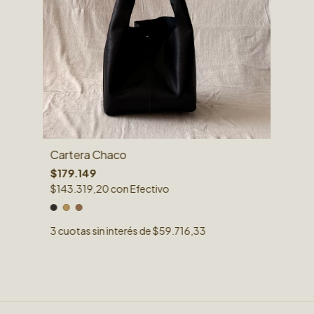
Cartera Chaco
$179.149
$143.319,20
con
Efectivo
3
cuotas sin interés de
$59.716,33