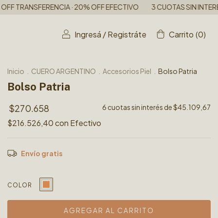
· 20% OFF EFECTIVO
3 CUOTAS SIN INTERES
6 CUOTAS SIN I
Ingresá
/
Registráte
Carrito
(
0
)
Inicio
.
CUERO ARGENTINO
.
Accesorios Piel
.
Bolso Patria
Bolso Patria
$270.658
6
cuotas sin interés de
$45.109,67
$216.526,40
con
Efectivo
Envío gratis
COLOR