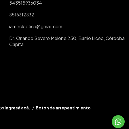
543515936034
3516312332
iameclectica@gmail.com
Dr. Orlando Severo Melone 250, Barrio Liceo, Córdoba
Capital
mos
ingresá acá.
/
Botón de arrepentimiento