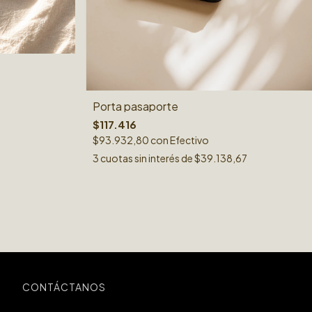
Porta pasaporte
$117.416
$93.932,80
con
Efectivo
3
cuotas sin interés de
$39.138,67
CONTÁCTANOS