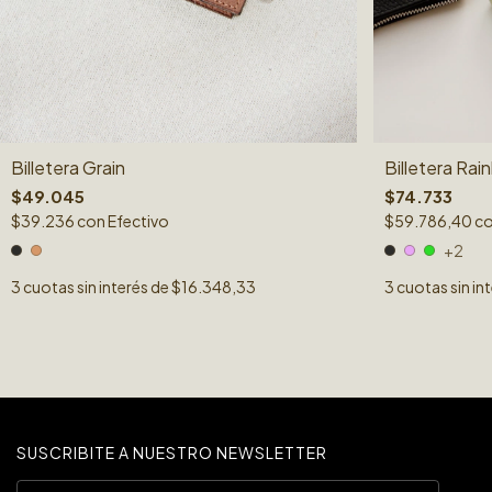
Billetera Ra
Billetera Grain
$74.733
$49.045
$59.786,40
c
$39.236
con
Efectivo
+2
3
cuotas sin in
3
cuotas sin interés de
$16.348,33
SUSCRIBITE A NUESTRO NEWSLETTER